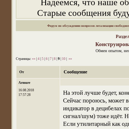
Надеемся, что наше о
Старые сообщения буду
Форум по обсуждению вопросов легализации свободно
Разде
Конструиров
Обмен опытом, нео
Страницы:
««
|
4
|
5
|
6
|
7
|
8
|
9
|
10
|
»»
Сообщение
От
Armure
16.08.2018
На этой лучше будет, коне
17:57:28
Сейчас пороюсь, может в
индикатор в децибелах п
сигнал/шум) тоже идёт. 
Если утилитарный как о