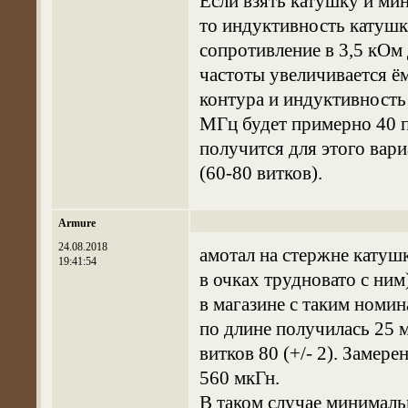
Если взять катушку и ми
то индуктивность катушк
сопротивление в 3,5 кОм
частоты увеличивается ё
контура и индуктивность 
МГц будет примерно 40 п
получится для этого вари
(60-80 витков).
Armure
24.08.2018
амотал на стержне катуш
19:41:54
в очках трудновато с ним
в магазине с таким номи
по длине получилась 25 м
витков 80 (+/- 2). Замер
560 мкГн.
В таком случае минималь