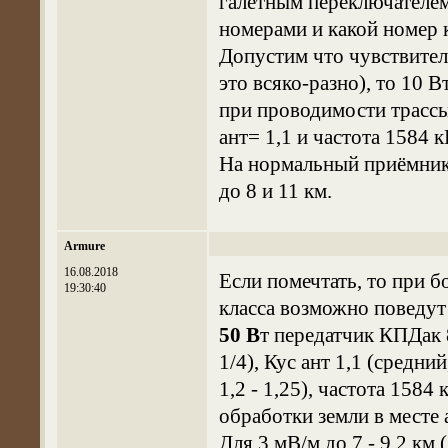
галетным переключателем 
номерами и какой номер к
Допустим что чувствител
это всяко-разно), то 10 
при проводимости трассы
ант= 1,1 и частота 1584 
На нормальный приёмник 
до 8 и 11 км.
Armure
16.08.2018
Если помечтать, то при 
19:30:40
класса возможно поведут 
50 В
т передатчик КПДак 
1/4), Кус ант 1,1 (средни
1,2 - 1,25), частота 158
обработки земли в месте 
Для 3 мВ/м до 7 - 9,2 км 