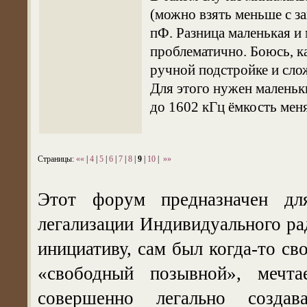
(можно взять меньше с за
пФ. Разница маленькая и
проблематично. Боюсь, к
ручной подстройке и сло
Для этого нужен маленьк
до 1602 кГц ёмкость меня
Страницы:
««
|
4
|
5
|
6
|
7
|
8
|
9
|
10
|
»»
Этот форум предназначен дл
легализации Индивидуального ра
инициативу, сам был когда-то с
«свободный позывной», мечт
совершенно легально создав