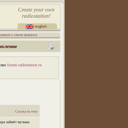
Create your own
radiostation!
english
ъявило о смене формата
овление
ылке
forum.radiostation.ru
Ссылка на тему
ира займёт музыка