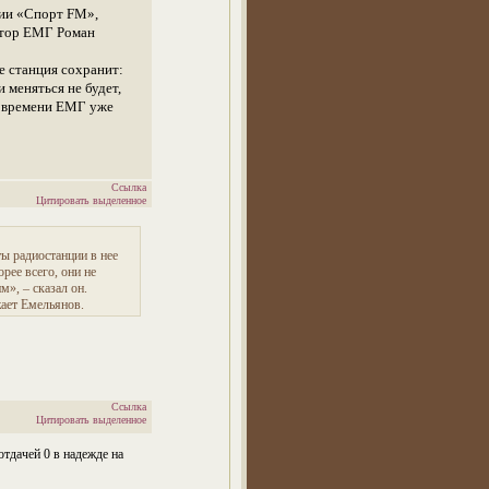
ции «Спорт FM»,
ктор ЕМГ Роман
е станция сохранит:
 меняться не будет,
о времени ЕМГ уже
Ссылка
Цитировать выделенное
ты радиостанции в нее
орее всего, они не
», – сказал он.
жает Емельянов.
Ссылка
Цитировать выделенное
отдачей 0 в надежде на