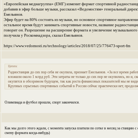
«Европейская медиагруппа» (ЕМГ) изменит формат спортивной радиостан
добавив в эфир больше музыки, рассказал «Ведомостям» генеральный дире
Емельянов.
Эфир будет на 80% состоять из музыки, но основное спортивное направлени
остальное время будут занимать спортивные новости, название радиостанции
говорит он. Разрешение на расширение формата и увеличение музыкальног
получила у Роскомнадзора, сказал Емельянов.
https://www.vedomosti.ru/technology/articles/2018/07/25/776473-sport-fm
Цитата:
Радиостанция до сих пор себя не окупила, признает Емельянов. «За все время рабо
вложили около 1 млрд руб. Эти затраты не только до сих пор не окупились, но и, ск
окупятся в обозримом будущем, так как роста финансовых показателей мы не видим
Крупных серьезных спортивных событий в России сейчас практически нет, продол
Олимпиада и футбол прошли, спорт закончился.
Как мы долго этого ждали, с момента запуска платили по сотке в месяц за станцию с 
смену формата когда-нибудь)