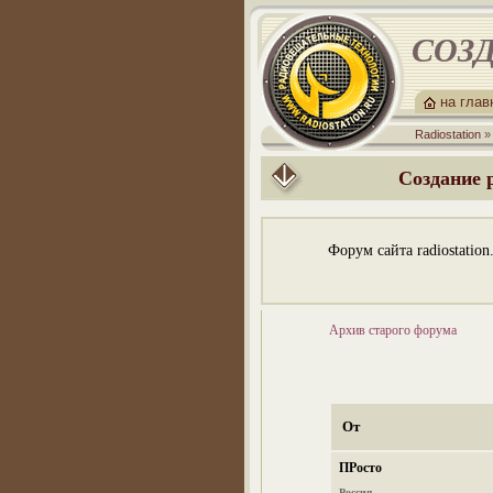
СОЗД
на гла
Radiostation
Создание 
Форум сайта radiostatio
Архив старого форума
От
ПРосто
Россия